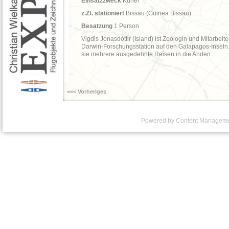
Einsatzzweck
Kurier
z.Zt. stationiert
Bissau (Guinea Bissau)
Besatzung
1 Person
Vigdis Jonasdóttir (Island) ist Zoologin und Mitarbeite
Darwin-Forschungsstation auf den Galapagos-Inseln
sie mehrere ausgedehnte Reisen in die Anden.
<<< Vorheriges
Powered by Content Managem