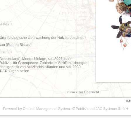
umbien
ärer (biologische Überwachung der Nutztierbestände)
sau (Guinea Bissau)
ersonen
Neuseeland), Meeresbiologe, seit 2006 freier
Publizist für Greenpeace. Zahlreiche Veröffentlichungen
onsgenetik von Nutzfischbeständen und seit 2009
ORER-Organisation
Zurück zur Übersicht
Ha
Powered by Content Management System
eZ Publish
and
JAC Systeme GmbH