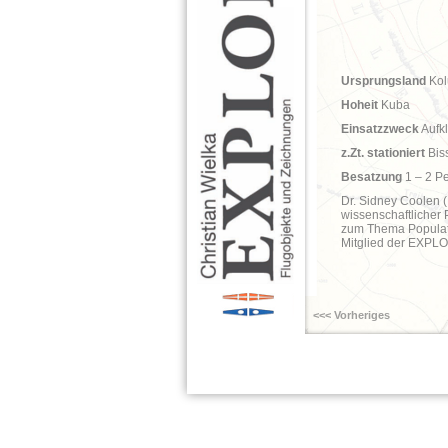
Ursprungsland
Kol
Hoheit
Kuba
Einsatzzweck
Aufkl
z.Zt. stationiert
Bis
Besatzung
1 – 2 P
Dr. Sidney Coolen (
wissenschaftlicher 
zum Thema Populati
Mitglied der EXPL
<<< Vorheriges