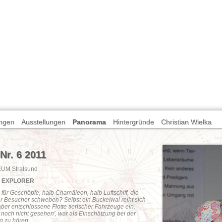
ngen
Ausstellungen
Panorama
Hintergründe
Christian Wielka
Nr. 6 2011
EUM Stralsund
ng EXPLORER
für Geschöpfe, halb Chamäleon, halb Luftschiff, die
r Besucher schweben? Selbst ein Buckelwal reiht sich
 aber entschlossene Flotte tierischer Fahrzeuge ein.
 noch nicht gesehen', war als Einschätzung bei der
ng zu hören.