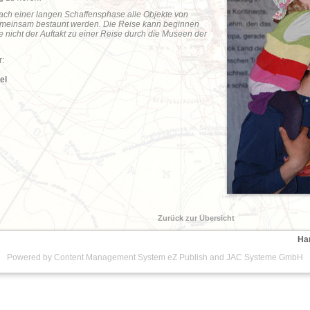
ach einer langen Schaffensphase alle Objekte von
emeinsam bestaunt werden. Die Reise kann beginnen
e nicht der Auftakt zu einer Reise durch die Museen der
r:
el
g
Zurück zur Übersicht
Ha
Powered by Content Management System
eZ Publish
and
JAC Systeme GmbH